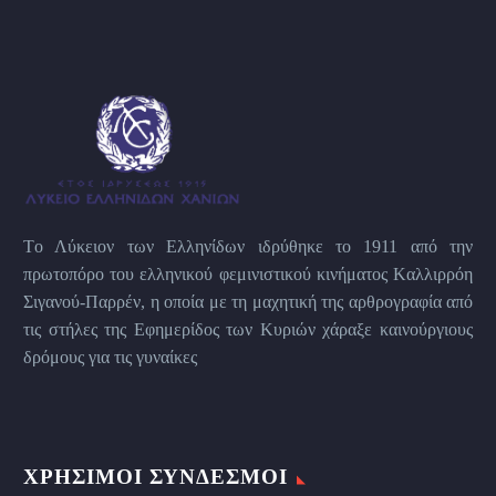
Tο Λύκειον των Eλληνίδων ιδρύθηκε το 1911 από την
πρωτοπόρο του ελληνικού φεμινιστικού κινήματος Kαλλιρρόη
Σιγανού-Παρρέν, η οποία με τη μαχητική της αρθρογραφία από
τις στήλες της Εφημερίδος των Kυριών χάραξε καινούργιους
δρόμους για τις γυναίκες
ΧΡΉΣΙΜΟΙ ΣΎΝΔΕΣΜΟΙ