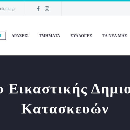
chania.gr
Η
ΔΡΆΣΕΙΣ
ΤΜΉΜΑΤΑ
ΣΥΛΛΟΓΈΣ
ΤΑ ΝΈΑ ΜΑΣ
 Εικαστικής Δημι
Κατασκευών