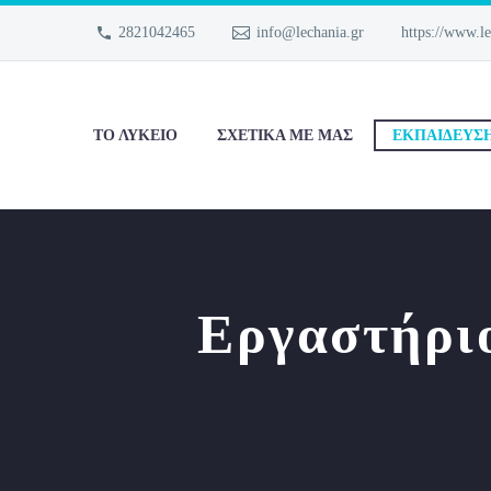
2821042465
info@lechania.gr
https://www.le
ΤΟ ΛΎΚΕΙΟ
ΣΧΕΤΙΚΑ ΜΕ ΜΑΣ
ΕΚΠΑΊΔΕΥΣ
Εργαστήριο