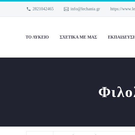
2821042465
info@lechania.gr
https://www.le
ΤΟ ΛΎΚΕΙΟ
ΣΧΕΤΙΚΑ ΜΕ ΜΑΣ
ΕΚΠΑΊΔΕΥΣ
Φιλο