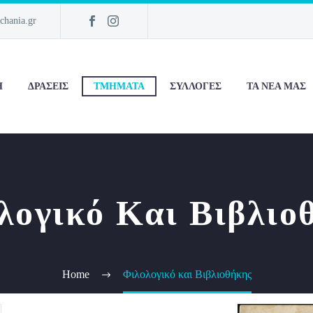
chania.gr
Η
ΔΡΆΣΕΙΣ
ΤΜΉΜΑΤΑ
ΣΥΛΛΟΓΈΣ
ΤΑ ΝΈΑ ΜΑΣ
λογικό Και Βιβλιο
Home
Φιλολογικό και Βιβλιοθήκης