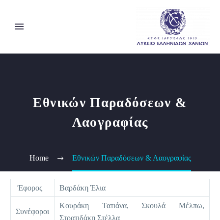
Eθνικών Παραδόσεων &
Λαογραφίας
Home
Eθνικών Παραδόσεων & Λαογραφίας
Έφορος
Βαρδάκη Έλια
Κουράκη Τατιάνα, Σκουλά Μέλπω,
Συνέφοροι
Στρατιδάκη Στέλλα