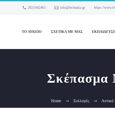
2821042465
info@lechania.gr
https://www.le
ΤΟ ΛΎΚΕΙΟ
ΣΧΕΤΙΚΑ ΜΕ ΜΑΣ
ΕΚΠΑΊΔΕΥΣ
Σκέπασμα 
Home
Συλλογές
Αστικό 