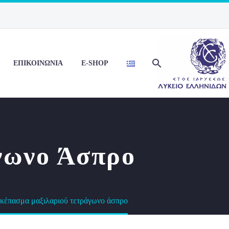
ΕΠΙΚΟΙΝΩΝΙΑ
E-SHOP
γωνο Άσπρο
κέπασμα μαξιλαριού τετράγωνο άσπρο