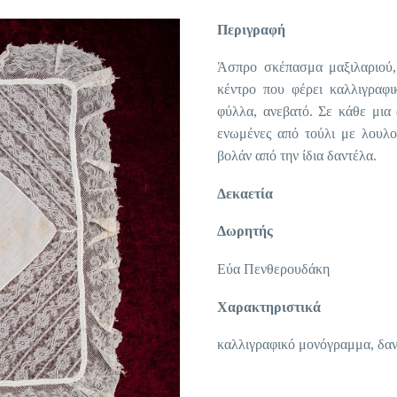
Περιγραφή
Άσπρο σκέπασμα μαξιλαριού
κέντρο που φέρει καλλιγραφ
φύλλα, ανεβατό. Σε κάθε μια α
ενωμένες από τούλι με λουλο
βολάν από την ίδια δαντέλα.
Δεκαετία
Δωρητής
Εύα Πενθερουδάκη
Χαρακτηριστικά
καλλιγραφικό μονόγραμμα, δαν