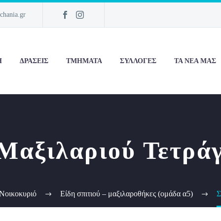
chania.gr
Η
ΔΡΆΣΕΙΣ
ΤΜΉΜΑΤΑ
ΣΥΛΛΟΓΈΣ
ΤΑ ΝΈΑ ΜΑΣ
Μαξιλαριού Τετρά
Νοικοκυριό
Είδη σπιτιού – μαξιλαροθήκες (ομάδα α5)
Σ