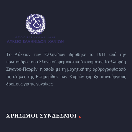
Tο Λύκειον των Eλληνίδων ιδρύθηκε το 1911 από την
πρωτοπόρο του ελληνικού φεμινιστικού κινήματος Kαλλιρρόη
Σιγανού-Παρρέν, η οποία με τη μαχητική της αρθρογραφία από
τις στήλες της Εφημερίδος των Kυριών χάραξε καινούργιους
δρόμους για τις γυναίκες
ΧΡΉΣΙΜΟΙ ΣΎΝΔΕΣΜΟΙ