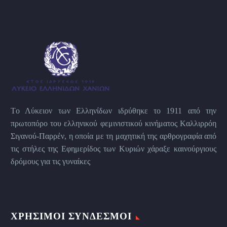
Tο Λύκειον των Eλληνίδων ιδρύθηκε το 1911 από την
πρωτοπόρο του ελληνικού φεμινιστικού κινήματος Kαλλιρρόη
Σιγανού-Παρρέν, η οποία με τη μαχητική της αρθρογραφία από
τις στήλες της Εφημερίδος των Kυριών χάραξε καινούργιους
δρόμους για τις γυναίκες
ΧΡΉΣΙΜΟΙ ΣΎΝΔΕΣΜΟΙ