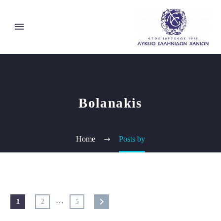
Bolanakis
Home
Posts by
…
1
2
5