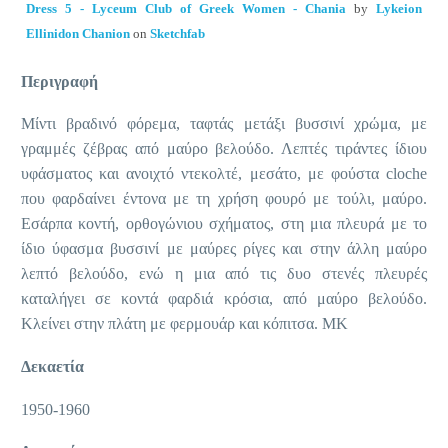
Dress 5 - Lyceum Club of Greek Women - Chania
by
Lykeion
Ellinidon Chanion
on
Sketchfab
Περιγραφή
Μίντι βραδινό φόρεμα, ταφτάς μετάξι βυσσινί χρώμα, με
γραμμές ζέβρας από μαύρο βελούδο. Λεπτές τιράντες ίδιου
υφάσματος και ανοιχτό ντεκολτέ, μεσάτο, με φούστα cloche
που φαρδαίνει έντονα με τη χρήση φουρό με τούλι, μαύρο.
Εσάρπα κοντή, ορθογώνιου σχήματος, στη μια πλευρά με το
ίδιο ύφασμα βυσσινί με μαύρες ρίγες και στην άλλη μαύρο
λεπτό βελούδο, ενώ η μια από τις δυο στενές πλευρές
καταλήγει σε κοντά φαρδιά κρόσια, από μαύρο βελούδο.
Κλείνει στην πλάτη με φερμουάρ και κόπιτσα. ΜΚ
Δεκαετία
1950-1960