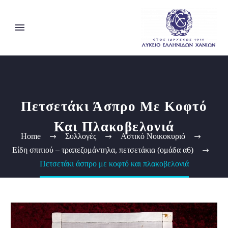
Πετσετάκι Άσπρο Με Κοφτό
Και Πλακοβελονιά
Home
Συλλογές
Αστικό Νοικοκυριό
Είδη σπιτιού – τραπεζομάντηλα, πετσετάκια (ομάδα α6)
Πετσετάκι άσπρο με κοφτό και πλακοβελονιά