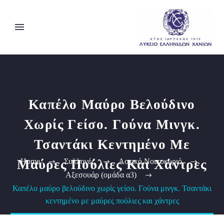
Καπέλο Μαύρο Βελούδινο
Χωρίς Γείσο. Γούνα Μινγκ.
Τσαντάκι Κεντημένο Με
Μαύρες Πούλιες Και Χάντρες
Home
Συλλογές
Αστικό Νοικοκυριό
Αξεσουάρ (ομάδα α3)
Καπέλο μαύρο βελούδινο χωρίς γείσο. Γούνα μινγκ. Τσαντάκι
κεντημένο με μαύρες πούλιες και χάντρες