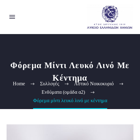
Φόρεμα Μίντι Λευκό Λινό Με
Κέντημα
Home
Συλλογές
Αστικό Νοικοκυριό
Ενδύματα (ομάδα α2)
Φόρεμα μίντι λευκό λινό με κέντημα