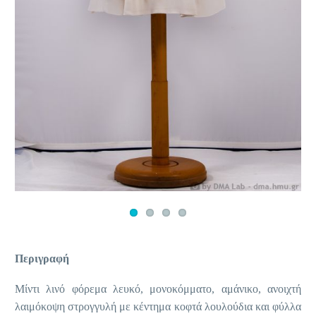
Περιγραφή
Μίντι λινό φόρεμα λευκό, μονοκόμματο, αμάνικο, ανοιχτή
λαιμόκοψη στρογγυλή με κέντημα κοφτά λουλούδια και φύλλα