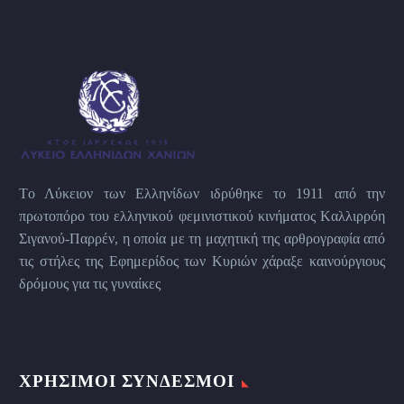
Tο Λύκειον των Eλληνίδων ιδρύθηκε το 1911 από την
πρωτοπόρο του ελληνικού φεμινιστικού κινήματος Kαλλιρρόη
Σιγανού-Παρρέν, η οποία με τη μαχητική της αρθρογραφία από
τις στήλες της Εφημερίδος των Kυριών χάραξε καινούργιους
δρόμους για τις γυναίκες
ΧΡΉΣΙΜΟΙ ΣΎΝΔΕΣΜΟΙ