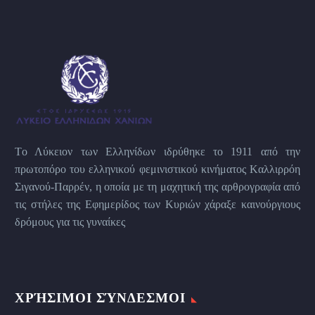
Tο Λύκειον των Eλληνίδων ιδρύθηκε το 1911 από την
πρωτοπόρο του ελληνικού φεμινιστικού κινήματος Kαλλιρρόη
Σιγανού-Παρρέν, η οποία με τη μαχητική της αρθρογραφία από
τις στήλες της Εφημερίδος των Kυριών χάραξε καινούργιους
δρόμους για τις γυναίκες
ΧΡΉΣΙΜΟΙ ΣΎΝΔΕΣΜΟΙ