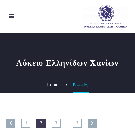
Λύκειο Ελληνίδων Χανίων
Home
Posts by
…
1
2
3
7