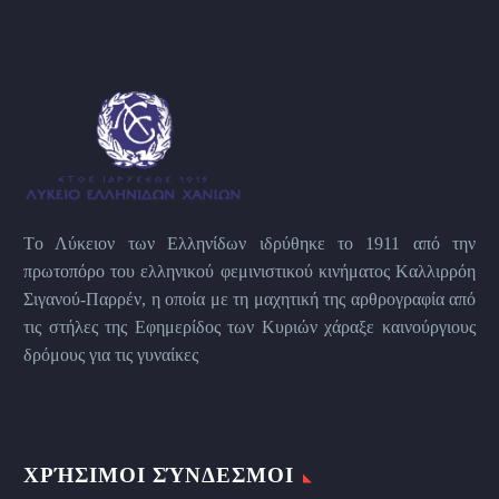
Tο Λύκειον των Eλληνίδων ιδρύθηκε το 1911 από την
πρωτοπόρο του ελληνικού φεμινιστικού κινήματος Kαλλιρρόη
Σιγανού-Παρρέν, η οποία με τη μαχητική της αρθρογραφία από
τις στήλες της Εφημερίδος των Kυριών χάραξε καινούργιους
δρόμους για τις γυναίκες
ΧΡΉΣΙΜΟΙ ΣΎΝΔΕΣΜΟΙ