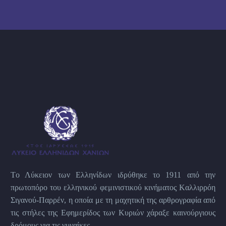
Tο Λύκειον των Eλληνίδων ιδρύθηκε το 1911 από την
πρωτοπόρο του ελληνικού φεμινιστικού κινήματος Kαλλιρρόη
Σιγανού-Παρρέν, η οποία με τη μαχητική της αρθρογραφία από
τις στήλες της Εφημερίδος των Kυριών χάραξε καινούργιους
δρόμους για τις γυναίκες