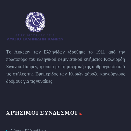
Tο Λύκειον των Eλληνίδων ιδρύθηκε το 1911 από την
πρωτοπόρο του ελληνικού φεμινιστικού κινήματος Kαλλιρρόη
Σιγανού-Παρρέν, η οποία με τη μαχητική της αρθρογραφία από
τις στήλες της Εφημερίδος των Kυριών χάραξε καινούργιους
δρόμους για τις γυναίκες
ΧΡΉΣΙΜΟΙ ΣΎΝΔΕΣΜΟΙ
Λύκειο Ελληνίδων