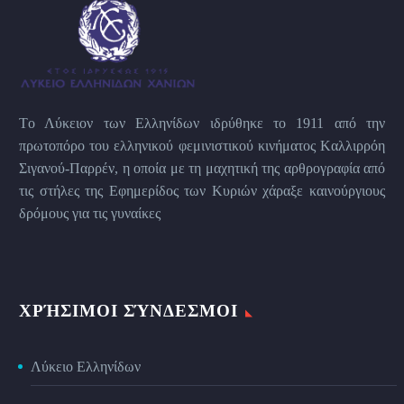
Tο Λύκειον των Eλληνίδων ιδρύθηκε το 1911 από την
πρωτοπόρο του ελληνικού φεμινιστικού κινήματος Kαλλιρρόη
Σιγανού-Παρρέν, η οποία με τη μαχητική της αρθρογραφία από
τις στήλες της Εφημερίδος των Kυριών χάραξε καινούργιους
δρόμους για τις γυναίκες
ΧΡΉΣΙΜΟΙ ΣΎΝΔΕΣΜΟΙ
Λύκειο Ελληνίδων