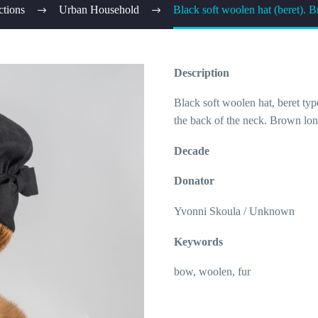
ctions
Urban Household
Black soft woolen hat (beret). B
Description
Black soft woolen hat, beret typ
the back of the neck. Brown lon
Decade
Donator
Yvonni Skoula / Unknown
Keywords
bow, woolen, fur