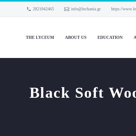
2821042465
info@lechania.gr
https://www.le
THE LYCEUM
ABOUT US
EDUCATION
A
Black Soft Wo