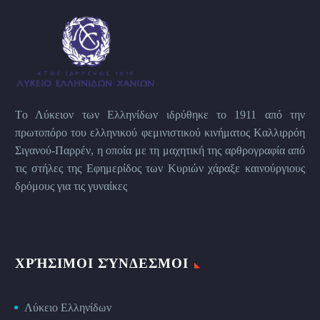
Tο Λύκειον των Eλληνίδων ιδρύθηκε το 1911 από την
πρωτοπόρο του ελληνικού φεμινιστικού κινήματος Kαλλιρρόη
Σιγανού-Παρρέν, η οποία με τη μαχητική της αρθρογραφία από
τις στήλες της Εφημερίδος των Kυριών χάραξε καινούργιους
δρόμους για τις γυναίκες
ΧΡΉΣΙΜΟΙ ΣΎΝΔΕΣΜΟΙ
Λύκειο Ελληνίδων